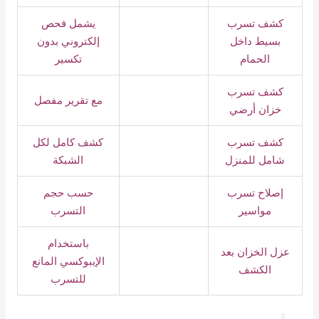
كشف تسرب
يشمل فحص
بسيط داخل
إلكتروني بدون
الحمام
تكسير
كشف تسرب
مع تقرير مفصل
خزان أرضي
كشف تسرب
كشف كامل لكل
شامل للمنزل
الشبكة
إصلاح تسرب
حسب حجم
مواسير
التسرب
باستخدام
عزل الخزان بعد
الإيبوكسي المانع
الكشف
للتسرب