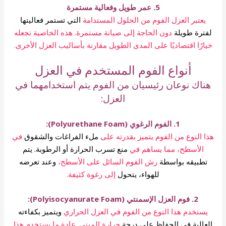
5. عمر طويل وفعالية مستمرة
يعتبر العزل الفوم من الحلول المستدامة
التي تستمر فعاليتها
لفترة طويلة
دون الحاجة إلى صيانة مستمرة. هذه الخاصية تجعله
خيارًا اقتصاديًا على المدى الطويل مقارنة بأساليب العزل الأخرى.
أنواع الفوم المستخدم في العزل
هناك نوعان رئيسيان من الفوم يتم استخدامهما في
العزل:
1. الفوم الرغوي (Polyurethane Foam):
هذا النوع من الفوم يتميز بقدرته على
ملء الفراغات والشقوق
في
الأسطح، مما يساهم في
منع تسرب الحرارة أو الرطوبة.
يتم
تطبيقه بواسطة
رش الفوم السائل على الأسطح،
وعند تعرضه
للهواء، يتحول
إلى رغوة كثيفة.
2. فوم العزل الإسمنتي (Polyisocyanurate Foam):
يستخدم هذا النوع من الفوم في العزل الحراري
ويتميز بكفاءته
العالية في الحفاظ على درجة
حرارة المبنى. عادة ما يستخدم هذا