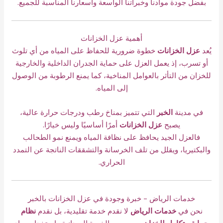
بفضل جودة موادنا وخبراتنا الواسعة وأسعارنا المناسبة للجميع.
أهمية عزل الخزانات
يُعد
عزل الخزانات
خطوة ضرورية للحفاظ على المياه من أي تلوث
أو تسرب، إذ يعمل العزل على حماية الجدران الداخلية والخارجية
للخزان من التأثر بالعوامل المناخية، كما يمنع الرطوبة من الوصول
إلى المياه.
في مدينة
الخبر
التي تتميز بمناخ رطب ودرجات حرارة عالية،
يصبح
عزل الخزانات
أمرًا أساسيًا وليس خيارًا.
فالعزل الجيد يحافظ على نظافة المياه ويمنع نمو الطحالب
والبكتيريا، ويقلل من تلف الخرسانة والتشققات الناتجة عن التمدد
الحراري.
خدمات الرياض – خبرة وجودة في عزل الخزانات بالخبر
نحن في
خدمات الرياض
لا نقدم خدمة تقليدية، بل نقدم
نظام
حماية متكامل للخزان
، يجمع بين الخبرة الميدانية واستخدام مواد