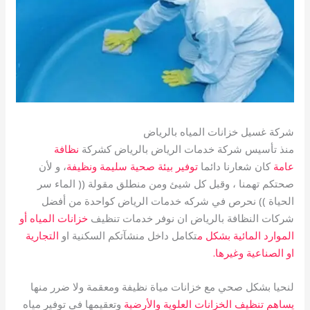
شركة غسيل خزانات المياه بالرياض
منذ تأسيس شركة خدمات الرياض بالرياض كشركة
نظافة
عامة
كان شعارنا دائما
توفير بيئة صحية سليمة ونظيفة
، و لأن
صحتكم تهمنا ، وقبل كل شيئ ومن منطلق مقولة (( الماء سر
الحياة )) نحرص في شركه خدمات الرياض كواحدة من أفضل
شركات النظافة بالرياض ان نوفر خدمات تنظيف
خزانات المياه أو
الموارد المائية بشكل م
تكامل داخل منشآتكم السكنية او
التجارية
او الصناعية وغيرها.
لنحيا بشكل صحي مع خزانات مياة نظيفة ومعقمة ولا ضرر منها
يساهم تنظيف الخزانات العلوية والأرضية
وتعقيمها في توفير مياه